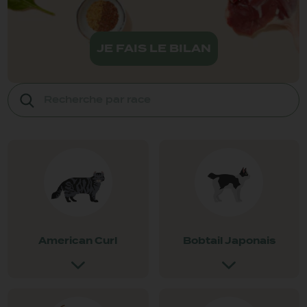
JE FAIS LE BILAN
American Curl
Bobtail Japonais
L’American Curl a été
Le Bobtail Japonais est
découvert en Californie,
un petit chat considéré
aux États-Unis. Son signe
comme un porte-