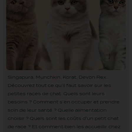
Dentaire
Anxiété
Tous vos avis
Boude sa gamelle
Anti-boules de poils
Petit chien
Boude sa gamelle
Contactez-nous
CROQUETTES
CROQUETTES
FRIANDISES
MULTIPACK
CHIEN SENSIBLE
CHAT STÉRILISÉ
LYOPHILISÉES
FILETS
Nouveauté
Nouveauté
Édition limitée
Singapura, Munchkin, Korat, Devon Rex…
Découvrez tout ce qu’il faut savoir sur les
petites races de chat. Quels sont leurs
besoins ? Comment s’en occuper et prendre
MULTIPACK MINI TUBES
FRIANDISES
TRIO 3 SAVEURS
FRIANDISES
ÉDUCATION TRUITE
POISSON
LYOPHILISÉES
PÂTÉES
soin de leur santé ? Quelle alimentation
choisir ? Quels sont les coûts d’un petit chat
de race ? Et comment bien les accueillir chez