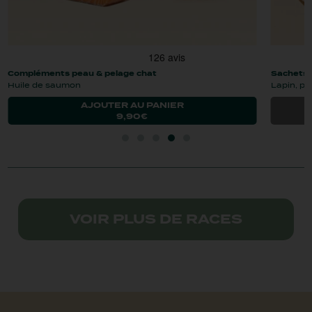
sachets en sauce chat
croque
lapin, poulet, myrtille
poulet
AJOUTER AU PANIER
21,95€
VOIR PLUS DE RACES