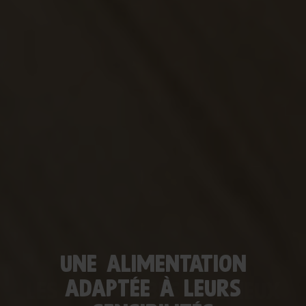
UNE ALIMENTATION
ABONNEZ-VOUS
ADAPTÉE À LEURS
LES MINI TUBES CRÉMEUX
& ÉCONOMISEZ !