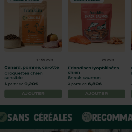
canard, pomme, carotte
friandises lyophilisées
chien
croquettes chien
sensible
snack saumon
9,20€
6,80€
À partir de
À partir de
AJOUTER
AJOUTER
ES
RECOMMANDÉ PAR LES V