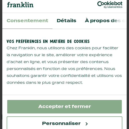
Consentement
Détails
À propos des co
VOS PRÉFÉRENCES EN MATIÈRE DE COOKIES
Chez Franklin, nous utilisons des cookies pour faciliter
la navigation sur le site, améliorer votre expérience
d'achat en ligne, et vous présenter des contenus
personnalisés en fonction de vos préférences. Nous
souhaitons garantir votre confidentialité et utilisons vos
données dans le plus grand respect.
compléments relaxation chien
friandises
huile de chanvre bio
sticks me
AJOUTER AU PANIER
17,90€
Accepter et fermer
LE CARACTÈRE DE L’AÏNOU
Personnaliser