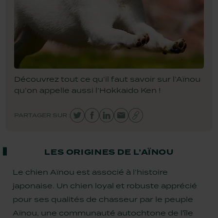
Dentaire
Anxiété
Tous vos avis
Boude sa gamelle
Anti-boules de poils
Petit chien
Boude sa gamelle
Contactez-nous
CROQUETTES
CROQUETTES
FRIANDISES
MULTIPACK
CHIEN SENSIBLE
CHAT STÉRILISÉ
LYOPHILISÉES
FILETS
Découvrez tout ce qu’il faut savoir sur l’Aïnou
qu’on appelle aussi l’Hokkaido Ken !
Nouveauté
Nouveauté
Édition limitée
PARTAGER SUR :
LES ORIGINES DE L’AÏNOU
Le chien Aïnou est associé à l’histoire
MULTIPACK MINI TUBES
FRIANDISES
TRIO 3 SAVEURS
FRIANDISES
ÉDUCATION TRUITE
POISSON
LYOPHILISÉES
PÂTÉES
japonaise. Un chien loyal et robuste apprécié
pour ses qualités de chasseur par le peuple
Aïnou, une communauté autochtone de l'île