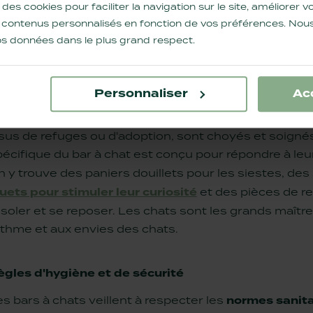
 des cookies pour faciliter la navigation sur le site, améliorer
s contenus personnalisés en fonction de vos préférences. Nous
 vos données dans le plus grand respect.
Personnaliser
Ac
AR À CHAT : LE BIEN-ÊTRE DES CHATS, UNE
ans un bar à chat, le bien-être des chats est placé a
ssus de refuges ou d'adoption, sont choyés et soigné
pécifique du bar à chat est conçu pour répondre à le
 y trouve des paniers douillets pour les siestes, des 
uets pour stimuler leur curiosité
et des pièces de rep
isoler et se reposer. Les chats sont les grands maîtr
ythme et aux envies des chats.
ègles d'hygiène et de sécurité
s bars à chats veillent à respecter les
normes sanita