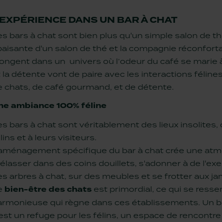
'EXPÉRIENCE DANS UN BAR À CHAT
s bars à chat sont bien plus qu'un simple salon de thé
aisante d'un salon de thé et la compagnie réconforta
longent dans un univers où l’odeur du café se marie 
t la détente vont de paire avec les interactions fél
e chats, de café gourmand, et de détente.
ne ambiance 100% féline
s bars à chat sont véritablement des lieux insolites,
lins et à leurs visiteurs.
'aménagement spécifique du bar à chat crée une at
élasser dans des coins douillets, s'adonner à de l'ex
s arbres à chat, sur des meubles et se frotter aux ja
e
bien-être des chats
est primordial, ce qui se ress
armonieuse qui règne dans ces établissements. Un bar
est un refuge pour les félins, un espace de rencontr