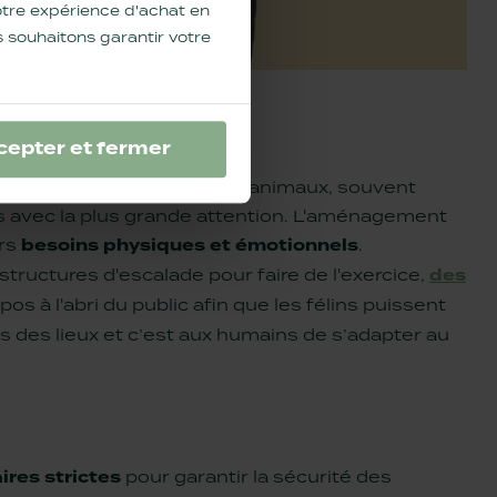
 votre expérience d'achat en
 souhaitons garantir votre
cepter et fermer
 PRIORITÉ
u cœur de l'expérience. Ces animaux, souvent
s avec la plus grande attention. L'aménagement
urs
besoins physiques et émotionnels
.
structures d'escalade pour faire de l'exercice,
des
os à l'abri du public afin que les félins puissent
es des lieux et c’est aux humains de s’adapter au
ires strictes
pour garantir la sécurité des