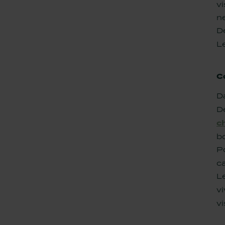
vi
n
D
L
C
D
D
c
bo
Po
ca
Le
v
v