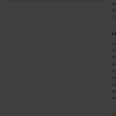
p
Da
L’
L
L
l
c
su
tr
L
L'
po
d