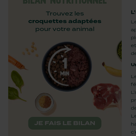
L
Trouvez les
croquettes adaptées
Le
pour votre animal
ap
p
e
d
U
Le
fé
L
pr
de
L
JE FAIS LE BILAN
h
c'