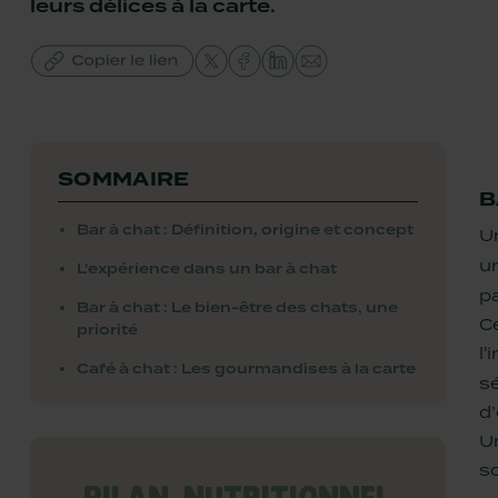
leurs délices à la carte.
SOMMAIRE
B
Bar à chat : Définition, origine et concept
Un
u
L'expérience dans un bar à chat
p
Bar à chat : Le bien-être des chats, une
C
priorité
l'
Café à chat : Les gourmandises à la carte
sé
d
U
s
BILAN NUTRITIONNEL