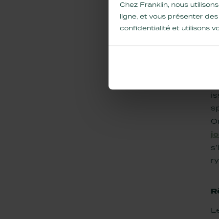
Chez Franklin, nous utilisons
ligne, et vous présenter de
confidentialité et utilisons
B
D
i
s
On
jo
s’
r
R
Le