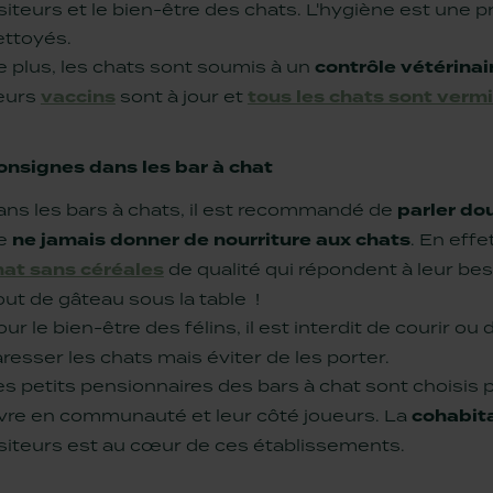
siteurs et le bien-être des chats. L'hygiène est une p
ettoyés.
e plus, les chats sont soumis à un
contrôle vétérinai
eurs
vaccins
sont à jour et
tous les chats sont verm
onsignes dans les bar à chat
ans les bars à chats, il est recommandé de
parler d
e
ne jamais donner de nourriture aux chats
. En effe
hat sans céréales
de qualité qui répondent à leur be
ut de gâteau sous la table !
ur le bien-être des félins, il est interdit de courir ou
resser les chats mais éviter de les porter.
s petits pensionnaires des bars à chat sont choisis 
ivre en communauté et leur côté joueurs. La
cohabit
isiteurs est au cœur de ces établissements.