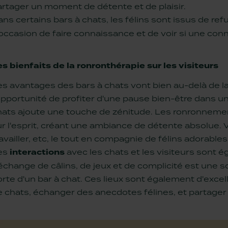
artager un moment de détente et de plaisir.
ns certains bars à chats, les félins sont issus de re
occasion de faire connaissance et de voir si une conn
es bienfaits de la ronronthérapie sur les visiteurs
es avantages des bars à chats vont bien au-delà de l
'opportunité de profiter d'une pause bien-être dans 
hats ajoute une touche de zénitude. Les ronronnemen
r l'esprit, créant une ambiance de détente absolue. Vo
availler, etc, le tout en compagnie de félins adorables
es
interactions
avec les chats et les visiteurs sont 
échange de câlins, de jeux et de complicité est une s
rte d'un bar à chat. Ces lieux sont également d'exce
e chats, échanger des anecdotes félines, et partager