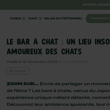
Passer
OFFRE ABON
OFFRE DÉ
OFFRE
au
contenu
CHIEN
CHAT
BILAN NUTRITIONNEL
S'ABONNER (-
LE BAR À CHAT : UN LIEU INSO
PAR PRODUIT
PAR PRODUIT
PAR ÂGE
PAR ÂGE
PAR BESOIN
PAR BESOIN
AMOUREUX DES CHATS
Croquettes
Croquettes
Chaton
Chiot
Surpoids
Digestion sens
Pâtées
Pâtées et filets
Chat adulte
Chien adulte
Peau & pelage
Peau & pelage
Publié le
12 décembre 2023
-
5 min de lecture
Friandises
Mini tubes crémeux
Chat senior
Chien senior
Stérilisé
Hypoallergéni
Compléments alimentaires
Friandises
Digestion sensible
Surpoids
Écouter
Packs découverte
Huiles
Urinaire
Stérilisé
ZOOM SUR...
Envie de partager un mome
NEW
Packs découverte
Hypoallergénique
Anxiété
Sélection été
de félins ? Les bars à chats, venus du Japo
NEW
Anxiété
Dentaire
Tous les produits
Sélection été
expérience unique mêlant détente, ronron
Anti-boules de poils
Boude sa game
Tous les produits
Découvrez leur ambiance apaisante, leur m
Boude sa gamelle
Petit chien