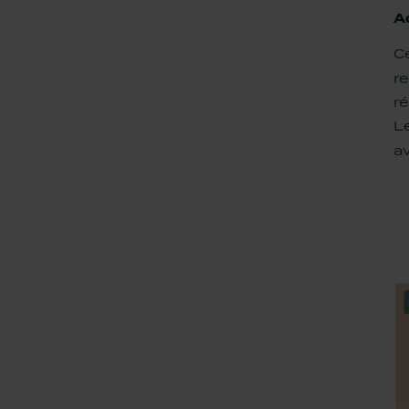
A
C
r
ré
Le
a