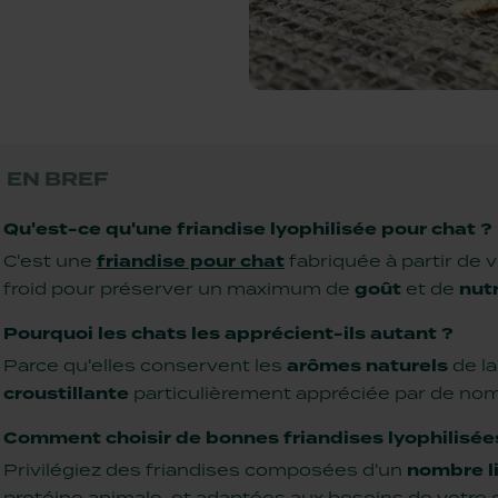
EN BREF
Qu'est-ce qu'une friandise lyophilisée pour chat ?
C'est une
friandise pour chat
fabriquée à partir de v
froid pour préserver un maximum de
goût
et de
nut
Pourquoi les chats les apprécient-ils autant ?
Parce qu'elles conservent les
arômes naturels
de la
croustillante
particulièrement appréciée par de no
Comment choisir de bonnes friandises lyophilisée
Privilégiez des friandises composées d'un
nombre l
protéine animale, et adaptées aux besoins de votre 