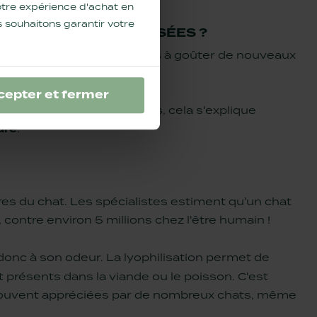
 votre expérience d'achat en
 souhaitons garantir votre
FRIANDISES LYOPHILISÉES ?
taires. Certains sont prêts à goûter de nouveaux
coup plus sélectifs.
cepter et fermer
s auprès de nombreux chats, cela s'explique
ure
.
ires du chat. Les spécialistes estiment qu'un chat
, contre environ 5 millions chez l'être humain !
donc à son odeur. La lyophilisation permet de
présents dans la viande ou le poisson. C'est
t souvent appréciées par de nombreux chats, même