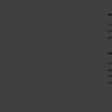
U
Le
p
pr
U
L
ap
m
l'