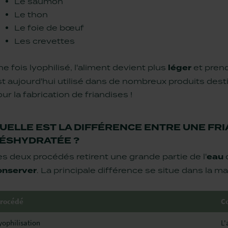
Le saumon
Le thon
Le foie de bœuf
Les crevettes
e fois lyophilisé, l'aliment devient plus
léger
et pren
st aujourd'hui utilisé dans de nombreux produits d
ur la fabrication de friandises !
UELLE EST LA DIFFÉRENCE ENTRE UNE FRI
ÉSHYDRATÉE ?
s deux procédés retirent une grande partie de l'
eau
c
onserver
. La principale différence se situe dans la m
rocédé
Co
yophilisation
L'