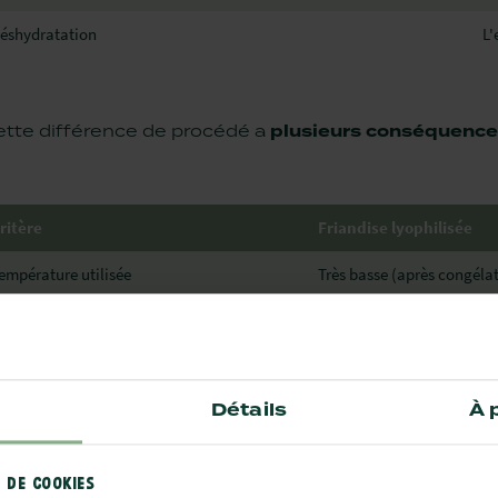
éshydratation
L'
ette différence de procédé a
plusieurs conséquenc
ritère
Friandise lyophilisée
empérature utilisée
Très basse (après congéla
exture
Légère, croustillante et fri
oût et odeur
Très proches de l'ingrédie
Détails
À 
onservation
Excellente
 DE COOKIES