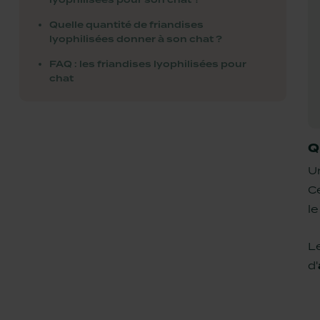
Quelle quantité de friandises
lyophilisées donner à son chat ?
FAQ : les friandises lyophilisées pour
chat
Q
Un
C
l
L
d'