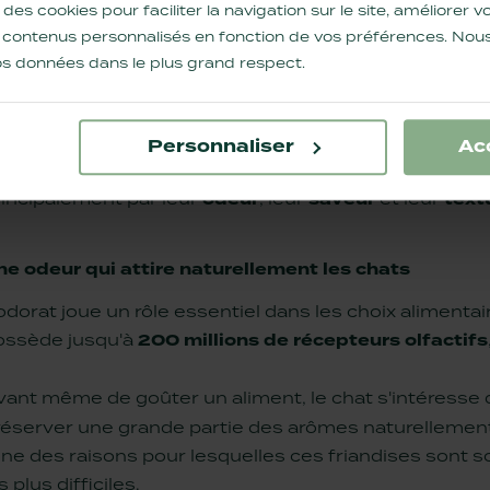
 des cookies pour faciliter la navigation sur le site, améliorer
s contenus personnalisés en fonction de vos préférences. Nous
OURQUOI LES CHATS APPRÉCIENT-ILS LES 
 vos données dans le plus grand respect.
ous les chats n'ont pas les mêmes préférences alimen
liments, tandis que d'autres peuvent se montrer beau
Personnaliser
Ac
 les friandises lyophilisées rencontrent un tel succè
rincipalement par leur
odeur
, leur
saveur
et leur
text
ne odeur qui attire naturellement les chats
odorat joue un rôle essentiel dans les choix alimenta
ossède jusqu'à
200 millions de récepteurs olfactifs
vant même de goûter un aliment, le chat s'intéresse 
réserver une grande partie des arômes naturellement 
'une des raisons pour lesquelles ces friandises son
s plus difficiles
.