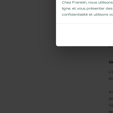
Chez Franklin, nous utilisons
ligne, et vous présenter de
P
confidentialité et utilisons
T
a
Si
p
U
L'
p
A
p
l
le