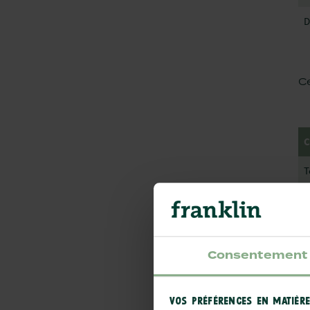
D
C
C
T
T
G
Consentement
C
VOS PRÉFÉRENCES EN MATIÈRE