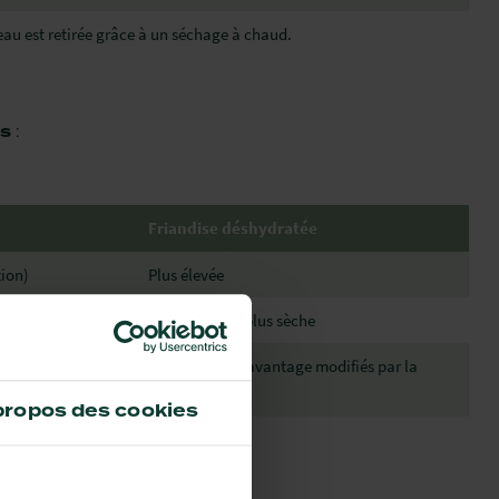
eau est retirée grâce à un séchage à chaud.
es
:
Friandise déshydratée
tion)
Plus élevée
able
Plus ferme ou plus sèche
Peuvent être davantage modifiés par la
nt d'origine
chaleur
propos des cookies
Excellente