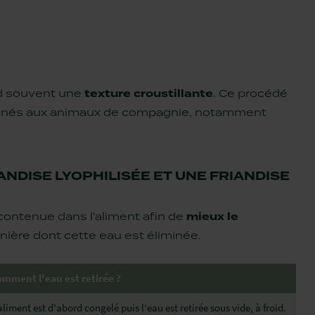
d souvent une
texture croustillante
. Ce procédé
estinés aux animaux de compagnie, notamment
ANDISE LYOPHILISÉE ET UNE FRIANDISE
ontenue dans l'aliment afin de
mieux le
anière dont cette eau est éliminée.
mment l'eau est retirée ?
aliment est d'abord congelé puis l'eau est retirée sous vide, à froid.