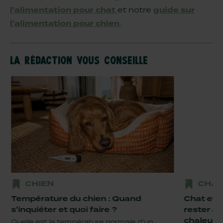
l'alimentation pour chat
et notre
guide sur
l'alimentation pour chien
.
la rédaction vous conseille
CHIEN
CHAT
Température du chien : Quand
Chat et c
s'inquiéter et quoi faire ?
rester au 
chaleur
Quelle est la température normale d'un