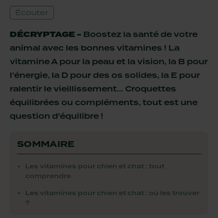
Dentaire
Anxiété
Écouter
Boude sa gamelle
Anti-boules de poils
Petit chien
Boude sa gamelle
DÉCRYPTAGE -
Boostez la santé de votre
animal avec les bonnes vitamines ! La
vitamine A pour la peau et la vision, la B pour
CROQUETTES
CROQUETTES
FRIANDISES
MULTIPACK
CHIEN SENSIBLE
CHAT STÉRILISÉ
LYOPHILISÉES
FILETS
l’énergie, la D pour des os solides, la E pour
ralentir le vieillissement… Croquettes
Nouveauté
Nouveauté
Édition limitée
équilibrées ou compléments, tout est une
question d'équilibre !
SOMMAIRE
Les vitamines pour chien et chat : tout
MULTIPACK MINI TUBES
FRIANDISES
TRIO 3 SAVEURS
FRIANDISES
comprendre
ÉDUCATION TRUITE
POISSON
LYOPHILISÉES
PÂTÉES
Les vitamines pour chien et chat : où les trouver
?