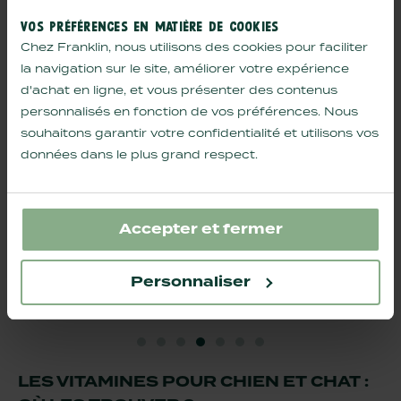
VOS PRÉFÉRENCES EN MATIÈRE DE COOKIES
Chez Franklin, nous utilisons des cookies pour faciliter
la navigation sur le site, améliorer votre expérience
d'achat en ligne, et vous présenter des contenus
personnalisés en fonction de vos préférences. Nous
souhaitons garantir votre confidentialité et utilisons vos
données dans le plus grand respect.
Accepter et fermer
compléments tout-en-un chien
compléme
gummies multivitamines
gummies 
Personnaliser
AJOUTER AU PANIER
14,90€
LES VITAMINES POUR CHIEN ET CHAT :