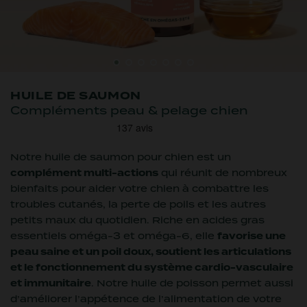
Dentaire
Anxiété
Boude sa gamelle
Anti-boules de poils
Petit chien
Boude sa gamelle
CROQUETTES
CROQUETTES
FRIANDISES
MULTIPACK
HUILE DE SAUMON
CHIEN SENSIBLE
CHAT STÉRILISÉ
LYOPHILISÉES
FILETS
Compléments peau & pelage chien
Nouveauté
Nouveauté
Édition limitée
Notre huile de saumon pour chien est un
complément multi-actions
qui réunit de nombreux
bienfaits pour aider votre chien à combattre les
troubles cutanés, la perte de poils et les autres
petits maux du quotidien. Riche en acides gras
essentiels oméga-3 et oméga-6, elle
favorise une
MULTIPACK MINI TUBES
FRIANDISES
TRIO 3 SAVEURS
FRIANDISES
peau saine et un poil doux, soutient les articulations
ÉDUCATION TRUITE
POISSON
LYOPHILISÉES
PÂTÉES
et le fonctionnement du système cardio-vasculaire
et immunitaire
. Notre huile de poisson permet aussi
d’améliorer l’appétence de l’alimentation de votre