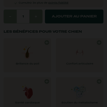
Cumulez 3x plus de
points fidélité
-
+
AJOUTER AU PANIER
1
LES BÉNÉFICES POUR VOTRE CHIEN
Riche en oméga 3 et 6 pour
Les acides gras jouent le
un poil brillant et une
rôle d'anti-inflammatoires et
meilleure cicatrisation de la
permettent de réduire les
peau
risques d'arthrose
Brillance du poil
Confort articulaire
Limite la hausse de la
Les matières grasses
pression sanguine,
permettent de stimuler son
potentiellement dangereuse
système immunitaire
pour le chien
Santé cardiaque
Soutien du métabolisme