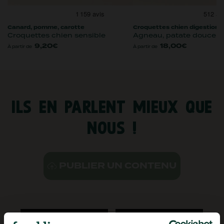
canard, pomme, carotte
croquettes chien digestion
croquettes chien sensible
agneau, patate douce,
9,20€
18,00€
À partir de
À partir de
ILS EN PARLENT MIEUX QUE
NOUS !
PUBLIER UN CONTENU