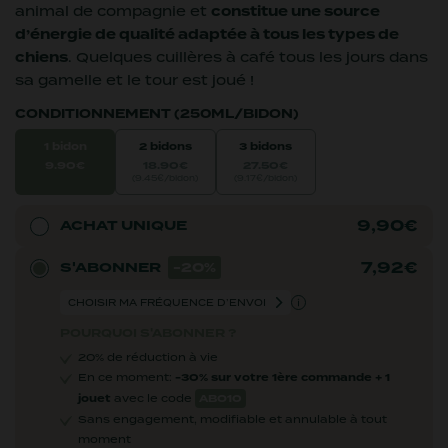
animal de compagnie et
constitue une source
d’énergie de qualité adaptée à tous les types de
chiens
. Quelques cuillères à café tous les jours dans
sa gamelle et le tour est joué !
CONDITIONNEMENT (250ML/BIDON)
1 bidon
2 bidons
3 bidons
9.90€
18.90€
27.50€
(9.45€/bidon)
(9.17€/bidon)
9,90
€
ACHAT UNIQUE
7,92
€
S'ABONNER
-20%
POURQUOI S'ABONNER ?
20% de réduction à vie
En ce moment:
-30% sur votre 1ère commande + 1
jouet
avec le code
ABO10
Sans engagement, modifiable et annulable à tout
moment