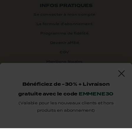
INFOS PRATIQUES
Se connecter à mon compte
La formule d'abonnement
Programme de fidélité
Devenir affilié
CGV
Mentions légales
Données personnelles
Plan du site
Bénéficiez de
-30% + Livraison
gratuite
avec le code
EMMENE30
LA MARQUE
(Valable pour les nouveaux clients et hors
produits en abonnement)
Nos engagements
Toutes nos recettes chien
Échantillons chien