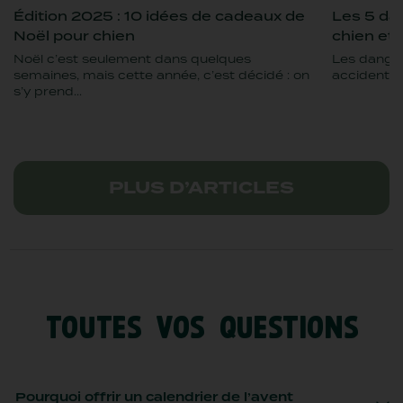
Édition 2025 : 10 idées de cadeaux de
Les 5 da
Noël pour chien
chien et 
Noël c’est seulement dans quelques
Les danger
semaines, mais cette année, c’est décidé : on
accident es
s’y prend...
PLUS D’ARTICLES
TOUTES VOS QUESTIONS
Pourquoi offrir un calendrier de l’avent