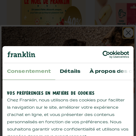
Consentement
Détails
À propos des co
VOS PRÉFÉRENCES EN MATIÈRE DE COOKIES
Chez Franklin, nous utilisons des cookies pour faciliter
la navigation sur le site, améliorer votre expérience
Comment bien l'hydrater, le garder au frais et
d'achat en ligne, et vous présenter des contenus
adapter sa routine : nos conseils d'été sont là,
avec des
offres exclusives
à la clé.
personnalisés en fonction de vos préférences. Nous
friandises chien - édition limitée
friandises dentai
souhaitons garantir votre confidentialité et utilisons vos
CALENDRIER DE L'AVENT
FLOCONS D'HI