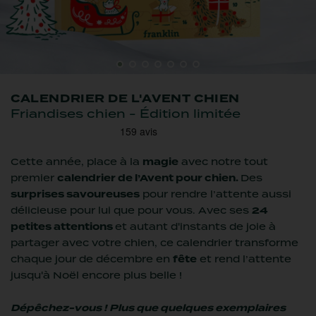
Dentaire
Anxiété
Tous vos avis
Boude sa gamelle
Anti-boules de poils
Petit chien
Boude sa gamelle
Contactez-nous
CROQUETTES
CROQUETTES
FRIANDISES
MULTIPACK
CALENDRIER DE L'AVENT CHIEN
CHIEN SENSIBLE
CHAT STÉRILISÉ
LYOPHILISÉES
FILETS
Friandises chien - Édition limitée
Nouveauté
Nouveauté
Édition limitée
Cette année, place à la
magie
avec notre tout
premier
calendrier de l’Avent pour chien.
Des
surprises savoureuses
pour rendre l’attente aussi
délicieuse pour lui que pour vous.
Avec ses
24
petites attentions
et autant d'instants de joie à
partager avec votre chien, ce calendrier transforme
MULTIPACK MINI TUBES
FRIANDISES
TRIO 3 SAVEURS
FRIANDISES
chaque jour de décembre en
fête
et rend l’attente
ÉDUCATION TRUITE
POISSON
LYOPHILISÉES
PÂTÉES
jusqu'à Noël encore plus belle !
Dépêchez-vous ! Plus que quelques exemplaires