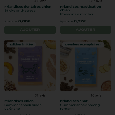
Dentaire
Anxiété
Tous vos avis
friandises dentaires chien
friandises mastication
Boude sa gamelle
Anti-boules de poils
chien
sticks anti-stress
poissons à mâcher
Petit chien
Boude sa gamelle
Contactez-nous
6,00€
6,32€
À partir de
À partir de
AJOUTER
AJOUTER
CROQUETTES
CROQUETTES
FRIANDISES
MULTIPACK
CHIEN SENSIBLE
CHAT STÉRILISÉ
LYOPHILISÉES
FILETS
Édition limitée
Derniers exemplaires !
Nouveauté
Nouveauté
Édition limitée
MULTIPACK MINI TUBES
FRIANDISES
TRIO 3 SAVEURS
FRIANDISES
ÉDUCATION TRUITE
POISSON
LYOPHILISÉES
PÂTÉES
friandises chien
friandises chat
summer snack dinde,
summer snack hareng,
valériane
romarin