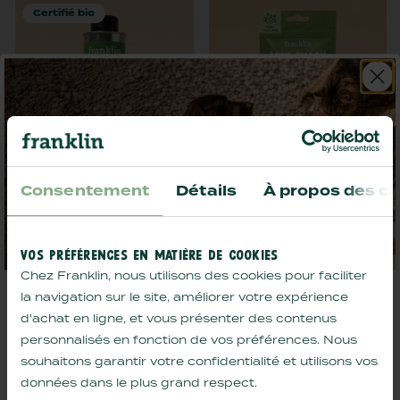
Certifié bio
Consentement
Détails
À propos des co
compléments relaxation
friandises urinaires chat
chat
mini snack urinaire
huile de chanvre bio
VOS PRÉFÉRENCES EN MATIÈRE DE COOKIES
14,32€
3,92€
À partir de
À partir de
Chez Franklin, nous utilisons des cookies pour faciliter
AJOUTER
AJOUTER
la navigation sur le site, améliorer votre expérience
Comment bien l'hydrater, le garder au frais et
d'achat en ligne, et vous présenter des contenus
adapter sa routine : nos conseils d'été sont là,
avec des
offres exclusives
à la clé.
personnalisés en fonction de vos préférences. Nous
souhaitons garantir votre confidentialité et utilisons vos
données dans le plus grand respect.
Vous avez :
Toutes nos