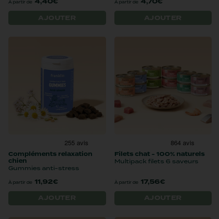
4,40€
4,70€
À partir de
À partir de
AJOUTER
AJOUTER
compléments relaxation
filets chat - 100% naturels
chien
multipack filets 6 saveurs
gummies anti-stress
11,92€
17,56€
À partir de
À partir de
AJOUTER
AJOUTER